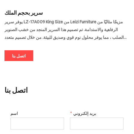
سرير بحجم الملك
يوفر سرير LZ-17A009 King Size من Leizi Furniture مزيجًا مثاليًا من
الرفاهية والاستدامة. تم تصميم هذا السرير المنجد من خشب الصنوبر
الصلب ، مما يوفر محلول نوم قوي وصديق للبيئة. من خلال تصميم متعدد
الاستخدامات يكمل العديد من التصميمات الداخلية ، إنه خيار مثالي
للمشترين بالجملة الذين يبحثون عن فراش متميز بقيمة استثنائية.
اتصل بنا
اتصل بنا
اسم
*
بريد إلكتروني