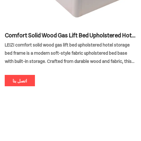
Comfort Solid Wood Gas Lift Bed Upholstered Hotel
Storage Bed Frame
LEIZI comfort solid wood gas lift bed upholstered hotel storage
bed frame is a modern soft-style fabric upholstered bed base
with built-in storage. Crafted from durable wood and fabric, this
elegant bed frame is perfect for contemporary bedrooms seeking
both comfort and functionality.
اتصل بنا