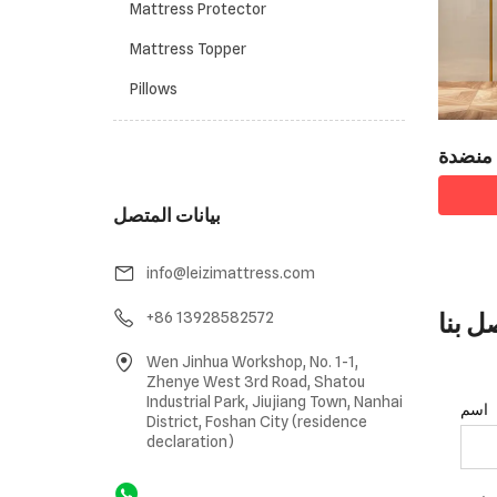
Mattress Protector
Mattress Topper
Pillows
ض منضدة
Z-BT0
بيانات المتصل
info@leizimattress.com
ل بنا
+86 13928582572
Wen Jinhua Workshop, No. 1-1,
Zhenye West 3rd Road, Shatou
Industrial Park, Jiujiang Town, Nanhai
اسم
District, Foshan City (residence
declaration)