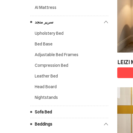
AI Mattress
سرير منجد
Upholstery Bed
Bed Base
Adjustable Bed Frames
LEIZI 
Compression Bed
tstand
Leather Bed
Head Board
Nightstands
Sofa Bed
Beddings