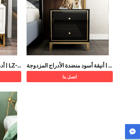
أنيقة أسود منضدة الأدراج المزدوجة | L
Z-B
Z-BT001
اتصل بنا