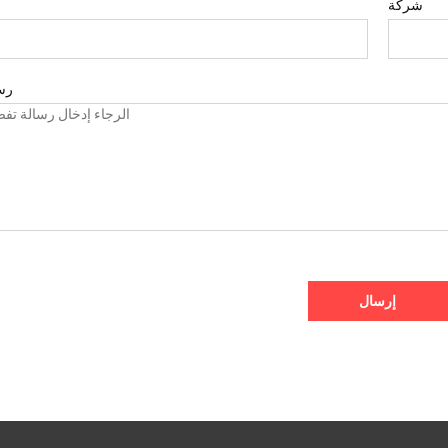
شركة
رس
إرسال