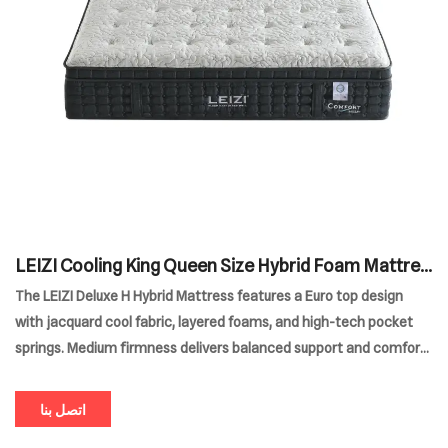
LEIZI Cooling King Queen Size Hybrid Foam Mattres
s
The LEIZI Deluxe H Hybrid Mattress features a Euro top design
with jacquard cool fabric, layered foams, and high-tech pocket
springs. Medium firmness delivers balanced support and comfort.
Vacuum-compressed, customizable in size, ideal for home, hotel,
or apartment use.
اتصل بنا