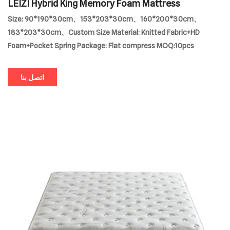
LEIZI Hybrid King Memory Foam Mattress
Size: 90*190*30cm、153*203*30cm、160*200*30cm、
183*203*30cm、Custom Size Material: Knitted Fabric+HD
Foam+Pocket Spring Package: Flat compress MOQ:10pcs
اتصل بنا