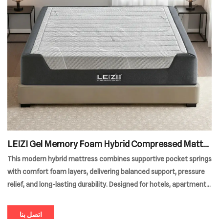
LEIZI Gel Memory Foam Hybrid Compressed Mattre
ss
This modern hybrid mattress combines supportive pocket springs
with comfort foam layers, delivering balanced support, pressure
relief, and long-lasting durability. Designed for hotels, apartments,
and wholesale projects, it offers a clean modern appearance with
reliable sleep performance.
اتصل بنا