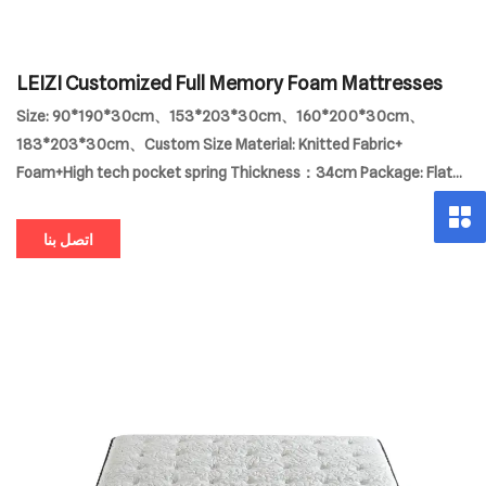
LEIZI Customized Full Memory Foam Mattresses
Size: 90*190*30cm、153*203*30cm、160*200*30cm、
183*203*30cm、Custom Size Material: Knitted Fabric+
Foam+High tech pocket spring Thickness：34cm Package: Flat
compress MOQ:10pcs
اتصل بنا